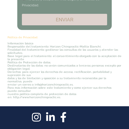
Privacidad.
ENVIAR
Política de Privacidad.
Información básica
Responsable del tratamiento: Horizon Chiropractic-Mattia Bianchi.
Finalidad del tratamiento: gestionar las consultas de los usuarios y atender las
solicitudes.
Base legal para el tratamiento: el consentimiento otorgado con la aceptación de
la presente
Política de Protección de datos.
Destinatarios de los datos: no serán comunicados a terceras personas excepto por
obligación legal.
Derechos: para ejercer los derechos de acceso, rectificación, portabilidad y
supresión de sus
datos y los de limitación y oposición a su tratamiento reconocidos por la
normativa, puede
enviar un correo a info@horizonchiropractic.es.
Para más información sobre este tratamiento y como ejercer sus derechos
puede consultar
nuestra política completa de protección de datos
en: http://www.horizonchiropractic.es.