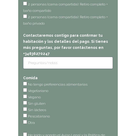
2 personas (cama compartida): Retiro completo +
baño compartido
2 personas (cama compartida): Retiro completo +
baño privado
Contactaremos contigo para confirmar tu
habitación y los detalles del pago. Si tienes
más preguntas, por favor contáctenos en
+34636270247
Comida
No tengo preferencias alimentarias
Vegetariano
Vegano
Sin gluten
Sin lácteos
Pescatariano
Otra
He leído y acepto el Aviso Legal y la Política de