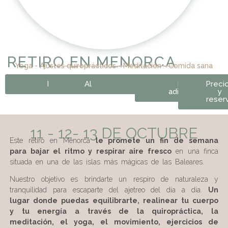
RETIRO EN MENORCA
Yoga - Ajustes quiroprácticos - Meditación - Comida sana
Itinerario
Alojamiento
Comida
Info
Preci
adicional
y
reser
11 - 12- 13 DE OCTUBRE
Este retiro en Menorca
le promete un fin de semana
para bajar el ritmo y respirar aire fresco
en una finca
situada en una de las islas más mágicas de las Baleares.
Nuestro objetivo es brindarte un respiro de naturaleza y
tranquilidad para escaparte del ajetreo del día a día.
Un
lugar donde puedas equilibrarte, realinear tu cuerpo
y tu energía a través de la quiropráctica, la
meditación, el yoga, el movimiento, ejercicios de